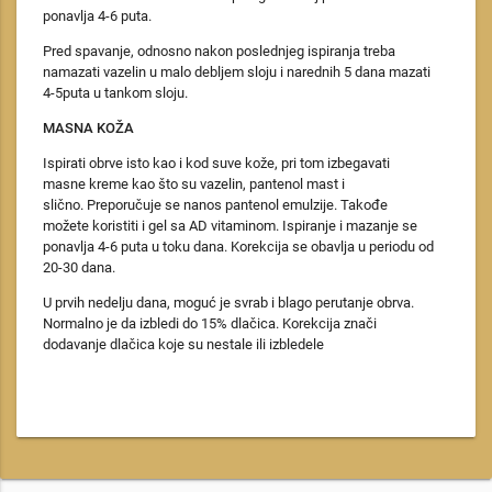
ponavlja 4-6 puta.
Pred spavanje, odnosno nakon poslednjeg ispiranja treba
namazati vazelin u malo debljem sloju i narednih 5 dana mazati
4-5puta u tankom sloju.
MASNA KOŽA
Ispirati obrve isto kao i kod suve kože, pri tom izbegavati
masne kreme kao što su vazelin, pantenol mast i
slično. Preporučuje se nanos pantenol emulzije. Takođe
možete koristiti i gel sa AD vitaminom. Ispiranje i mazanje se
ponavlja 4-6 puta u toku dana. Korekcija se obavlja u periodu od
20-30 dana.
U prvih nedelju dana, moguć je svrab i blago perutanje obrva.
Normalno je da izbledi do 15% dlačica. Korekcija znači
dodavanje dlačica koje su nestale ili izbledele