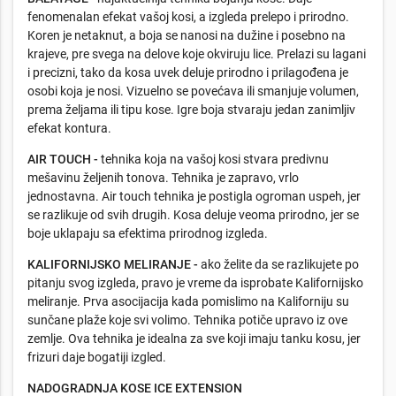
fenomenalan efekat vašoj kosi, a izgleda prelepo i prirodno.
Koren je netaknut, a boja se nanosi na dužine i posebno na
krajeve, pre svega na delove koje okviruju lice. Prelazi su lagani
i precizni, tako da kosa uvek deluje prirodno i prilagođena je
osobi koja je nosi. Vizuelno se povećava ili smanjuje volumen,
prema željama ili tipu kose. Igre boja stvaraju jedan zanimljiv
efekat kontura.
AIR TOUCH -
tehnika koja na vašoj kosi stvara predivnu
mešavinu željenih tonova. Tehnika je zapravo, vrlo
jednostavna. Air touch tehnika je postigla ogroman uspeh, jer
se razlikuje od svih drugih. Kosa deluje veoma prirodno, jer se
boje uklapaju sa efektima prirodnog izgleda.
KALIFORNIJSKO MELIRANJE -
ako želite da se razlikujete po
pitanju svog izgleda, pravo je vreme da isprobate Kalifornijsko
meliranje. Prva asocijacija kada pomislimo na Kaliforniju su
sunčane plaže koje svi volimo. Tehnika potiče upravo iz ove
zemlje. Ova tehnika je idealna za sve koji imaju tanku kosu, jer
frizuri daje bogatiji izgled.
NADOGRADNJA KOSE ICE EXTENSION