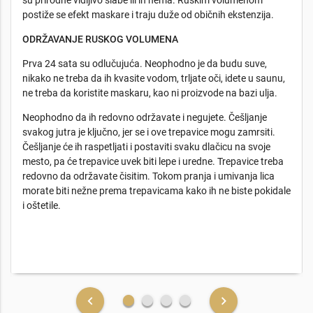
su prirodne vidljivo slabe ili ih nema. Ruskim volumenom
postiže se efekt maskare i traju duže od običnih ekstenzija.
ODRŽAVANJE RUSKOG VOLUMENA
Prva 24 sata su odlučujuća. Neophodno je da budu suve,
nikako ne treba da ih kvasite vodom, trljate oči, idete u saunu,
ne treba da koristite maskaru, kao ni proizvode na bazi ulja.
Neophodno da ih redovno održavate i negujete. Češljanje
svakog jutra je ključno, jer se i ove trepavice mogu zamrsiti.
Češljanje će ih raspetljati i postaviti svaku dlačicu na svoje
mesto, pa će trepavice uvek biti lepe i uredne. Trepavice treba
redovno da održavate čisitim. Tokom pranja i umivanja lica
morate biti nežne prema trepavicama kako ih ne biste pokidale
i oštetile.
fiber_manual_record
fiber_manual_record
fiber_manual_record
fiber_manual_record
keyboard_arrow_left
keyboard_arrow_right