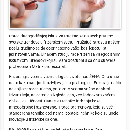
Pored dugogodišnjeg iskustva trudimo se da uvek pratimo
svetske trendove u frizerskom svetu. Pružajući strast u našem
poslu, trudimo se da doprinesemo vašoj kosi lepotu i stil
jedinstven Vama. U našem studiju rade frizeri sa višegodišnjim
iskustvom. Brendovi koji su Vam dostupni u salonu su Wella
profesional i Matrix profesional.
Frizura igra veoma važnu ulogu u životu nas-ŽENA! Ona utiče
na to kako nas ljudi doživljavaju na prvi pogled. Frizura je način
na koji se prezentujemo, pa je zato veoma važno odabrati
frizuru koja, ne samo da izgleda lepo, već i odgovara vašem
obliku lica i ličnosti. Danas su tehnike farbanja kose
mnogobrojne i raznovrsne. Pored pramenova, koja su već
standardna tehnika godinama, postoje i tehnike koje su unele
inovacije u frizerske salone.
BALAYAGE
- najaktuelnija tehnika bojanja kose. Daje