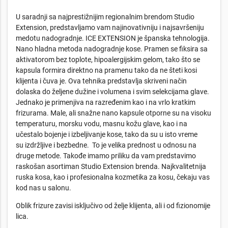
U saradnji sa najprestižnijim regionalnim brendom Studio
Extension, predstavljamo vam najinovativniju i najsavršeniju
medotu nadogradnje. ICE EXTENSION je španska tehnologija.
Nano hladna metoda nadogradnje kose. Pramen se fiksira sa
aktivatorom bez toplote, hipoalergijskim gelom, tako što se
kapsula formira direktno na pramenu tako da ne šteti kosi
klijenta i čuva je. Ova tehnika predstavlja skriveni način
dolaska do željene dužine i volumena i svim selekcijama glave.
Jednako je primenjiva na razređenim kao i na vrlo kratkim
frizurama. Male, ali snažne nano kapsule otporne su na visoku
temperaturu, morsku vodu, masnu kožu glave, kao i na
učestalo bojenje i izbeljivanje kose, tako da su u isto vreme
su izdržljive i bezbedne. To je velika prednost u odnosu na
druge metode. Takođe imamo priliku da vam predstavimo
raskošan asortiman Studio Extension brenda. Najkvalitetnija
ruska kosa, kao i profesionalna kozmetika za kosu, čekaju vas
kod nas u salonu.
Oblik frizure zavisi isključivo od želje klijenta, ali i od fizionomije
lica.