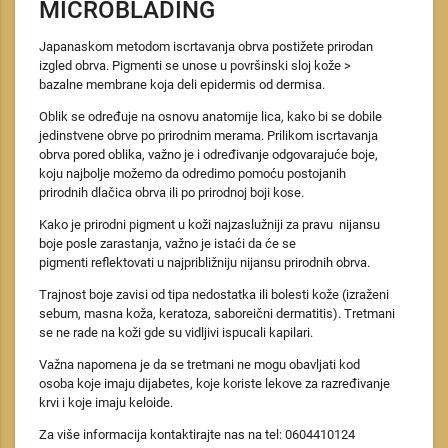
MICROBLADING
Japanaskom metodom iscrtavanja obrva postižete prirodan
izgled obrva. Pigmenti se unose u površinski sloj kože >
bazalne membrane koja deli epidermis od dermisa.
Oblik se određuje na osnovu anatomije lica, kako bi se dobile
jedinstvene obrve po prirodnim merama. Prilikom iscrtavanja
obrva pored oblika, važno je i određivanje odgovarajuće boje,
koju najbolje možemo da odredimo pomoću postojanih
prirodnih dlačica obrva ili po prirodnoj boji kose.
Kako je prirodni pigment u koži najzaslužniji za pravu nijansu
boje posle zarastanja, važno je istaći da će se
pigmenti reflektovati u najpribližniju nijansu prirodnih obrva.
Trajnost boje zavisi od tipa nedostatka ili bolesti kože (izraženi
sebum, masna koža, keratoza, saboreični dermatitis). Tretmani
se ne rade na koži gde su vidljivi ispucali kapilari.
Važna napomena je da se tretmani ne mogu obavljati kod
osoba koje imaju dijabetes, koje koriste lekove za razređivanje
krvi i koje imaju keloide.
Za više informacija kontaktirajte nas na tel: 0604410124