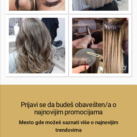
Prijavi se da budeš obavešten/a o
najnovijim promocijama
Mesto gde možeš saznati više o najnovijim
trendovima