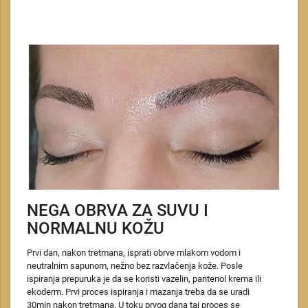
NEGA OBRVA ZA SUVU I
NORMALNU KOŽU
Prvi dan, nakon tretmana, isprati obrve mlakom vodom i
neutralnim sapunom, nežno bez razvlačenja kože. Posle
ispiranja prepuruka je da se koristi vazelin, pantenol krema ili
ekoderm. Prvi proces ispiranja i mazanja treba da se uradi
30min nakon tretmana. U toku prvog dana taj proces se