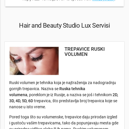
Hair and Beauty Studio Lux Servisi
TREPAVICE RUSKI
VOLUMEN
Ruski volumen je tehnika koja je najtraženija za nadogradnju
gornjih trepavica. Naziva se
Ruska tehnika
volumena
, poreklom je iz Rusije, a naziva se još i tehnikom
2D,
3D, 4D, 5D, 6D
trepavica, što predstavlja broj trepavica koje se
nanose u isto vreme.
Pored toga što su volumenske, trepavice daju prirodan izgled
i gustoću vašim trepavicama, tako da popunjavaju mesta gde